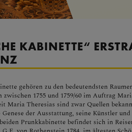
HE KABINETTE“ ERSTR
ANZ
inette gehören zu den bedeutendsten Raumen
 zwischen 1755 und 1759/60 im Auftrag Mari
eit Maria Theresias sind zwar Quellen bekann
 Genese der Ausstattung, seine Künstler und
 beiden Prunkkabinette befindet sich in Reis
G.E. von Rothenstein 1784, im ältesten Sch