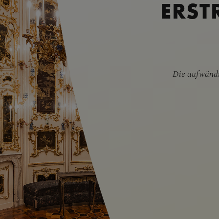
ERST
Die aufwändi