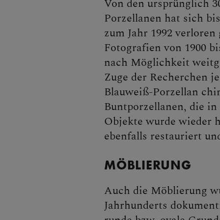
Von den ursprünglich 3
Porzellanen hat sich bis
zum Jahr 1992 verloren
Fotografien von 1900 bi
nach Möglichkeit weitg
Zuge der Recherchen je
Blauweiß-Porzellan chi
Buntporzellanen, die i
Objekte wurde wieder h
ebenfalls restauriert u
MÖBLIERUNG
Auch die Möblierung wur
Jahrhunderts dokumenti
runde bzw. ovale Grund