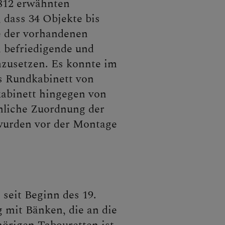
1812 erwähnten
, dass 34 Objekte bis
e der vorhandenen
h befriedigende und
mzusetzen. Es konnte im
as Rundkabinett von
kabinett hingegen von
mliche Zuordnung der
 wurden vor der Montage
seit Beginn des 19.
 mit Bänken, die an die
örigen Tabouretten ist