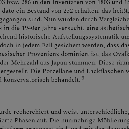
03 bzw. 286 in den Inventaren von 1803 und 
 dato ein Bestand von 252 erhalten; das heißt
 gegangen sind. Nun wurden durch Vergleich
s in die 1940er Jahre versucht, eine ästhetisc
ehend historische Aufstellungssystematik u
doch in jedem Fall gesichert werden, dass d
nesischer Provenienz dominiert ist, das Oval
n der Mehrzahl aus Japan stammen. Diese räu
ergestellt. Die Porzellane und Lackflaschen
[3]
nd konservatorisch behandelt.
de recherchiert und weist unterschiedliche, 
erte Phasen auf. Die nunmehrige Möblierung
rissform angepasst sind, und mit den dazugeh