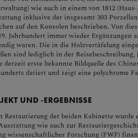
rwaltung) wie auch in einem von 1812 (Haus-,
tattung inklusive der insgesamt 303 Porzella
chen auf den Konsolen beschrieben. Von die
 19. Jahrhundert immer wieder Ergänzungen a
ndig waren. Die in die Holzvertäfelung eing
ßen sind lediglich in der Reisebeschreibung, 
e derzeit erste bekannte Bildquelle des Chin
hunderts datiert und zeigt eine polychrome F
EKT UND -ERGEBNISSE
en Restaurierung der beiden Kabinette wurde
Ausstattung wie auch zur Restauriergeschicht
g wissenschaftlicher Forschung (FWF) finanz