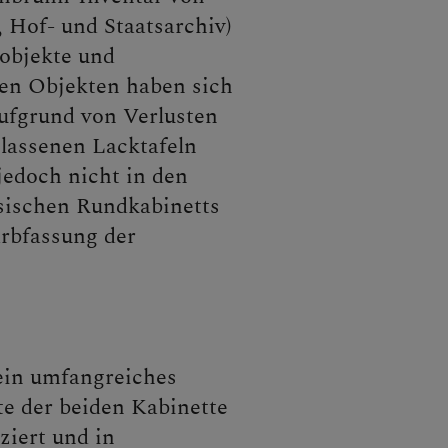
 Hof- und Staatsarchiv)
nobjekte und
sen Objekten haben sich
ufgrund von Verlusten
elassenen Lacktafeln
jedoch nicht in den
esischen Rundkabinetts
arbfassung der
 ein umfangreiches
e der beiden Kabinette
iert und in