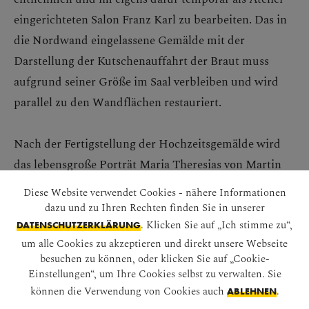
eingerichteten Salon Franz Karl zu bearbeiten. Das in
die Nordwand eingelassene Gemälde mit der
Darstellung der Kutschenauffahrt der Braut muss
aufgrund seiner Größe im Saal verbleiben und wird
parallel zu den Wandflächen restauriert.
Nach der Fertigstellung der Hochzeitsgemälde wird
das lebensgroße Porträt Maria Theresias von Martin
van Meytens ebenfalls im Salon Franz Karl restauriert.
Diese Website verwendet Cookies - nähere Informationen
dazu und zu Ihren Rechten finden Sie in unserer
. Klicken Sie auf „Ich stimme zu“,
Um die Restaurierung der Wandvertäfelungen und
DATENSCHUTZERKLÄRUNG
um alle Cookies zu akzeptieren und direkt unsere Webseite
der Decke unter bestmöglichen Bedingungen
besuchen zu können, oder klicken Sie auf „Cookie-
durchführen zu können, wird der Zeremoniensaal in
Einstellungen“, um Ihre Cookies selbst zu verwalten. Sie
Form einer „Raum-in-Raum“-Konstruktion
können die Verwendung von Cookies auch
.
ABLEHNEN
eingerüstet. Diese architektonisch und