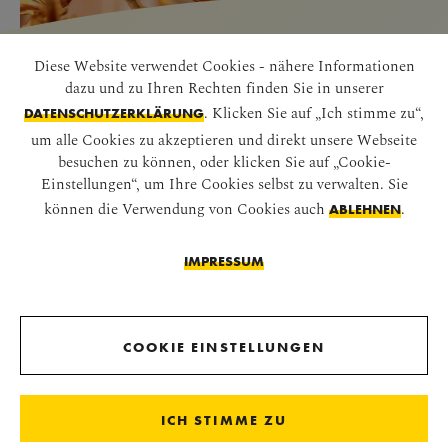
Diese Website verwendet Cookies - nähere Informationen
GOOGLE ARTS &
dazu und zu Ihren Rechten finden Sie in unserer
CULTURE
. Klicken Sie auf „Ich stimme zu“,
DATENSCHUTZERKLÄRUNG
um alle Cookies zu akzeptieren und direkt unsere Webseite
besuchen zu können, oder klicken Sie auf „Cookie-
Erleben Sie auf Google Arts & Culture eine
Einstellungen“, um Ihre Cookies selbst zu verwalten. Sie
können die Verwendung von Cookies auch
.
spannende Online-Ausstellung und
ABLEHNEN
entdecken Sie viele interessante und
IMPRESSUM
versteckte Details unserer Gemälde, Objekte
und Statuen.
COOKIE EINSTELLUNGEN
JETZT ENTDECKEN
ICH STIMME ZU