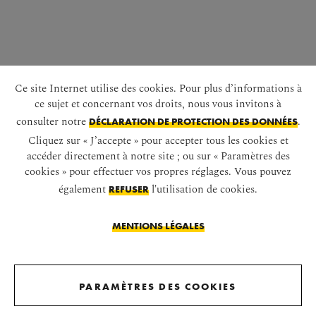
Revenir avant la galerie d'images
Ce site Internet utilise des cookies. Pour plus d’informations à
Son appartement se composait d'une enfilade de salle
ce sujet et concernant vos droits, nous vous invitons à
d'audience, cabinet de travail et chambre à coucher.
consulter notre
.
DÉCLARATION DE PROTECTION DES DONNÉES
Cliquez sur « J’accepte » pour accepter tous les cookies et
Dans la salle d'audience, François-Joseph garda les
accéder directement à notre site ; ou sur « Paramètres des
précieux lambris de l'époque de Marie-Thérèse et
cookies » pour effectuer vos propres réglages. Vous pouvez
reprit les meubles de son oncle et prédécesseur,
également
l'utilisation de cookies.
REFUSER
l'empereur Ferdinand Ier d'Autriche. Ses salles
privées, attenantes à la salle d'audience furent
MENTIONS LÉGALES
réaménagées dans les années 1860 et meublées de
neuf.
PARAMÈTRES DES COOKIES
À l'occasion de son prochain mariage avec Élisabeth,