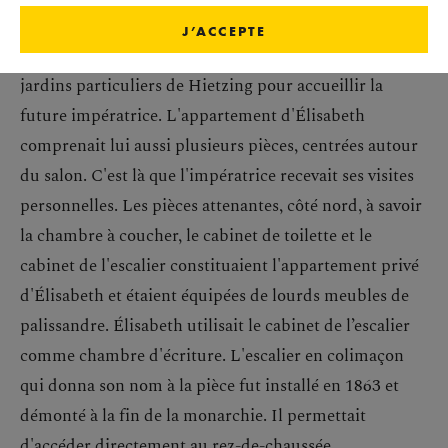
duchesse de Bavière, des travaux d'adaptation furent
J’ACCEPTE
entrepris en 1854 dans l'aile orientale donnant sur les
jardins particuliers de Hietzing pour accueillir la
future impératrice. L'appartement d'Élisabeth
comprenait lui aussi plusieurs pièces, centrées autour
du salon. C'est là que l'impératrice recevait ses visites
personnelles. Les pièces attenantes, côté nord, à savoir
la chambre à coucher, le cabinet de toilette et le
cabinet de l'escalier constituaient l'appartement privé
d'Élisabeth et étaient équipées de lourds meubles de
palissandre. Élisabeth utilisait le cabinet de l’escalier
comme chambre d'écriture. L'escalier en colimaçon
qui donna son nom à la pièce fut installé en 1863 et
démonté à la fin de la monarchie. Il permettait
d'accéder directement au rez-de-chaussée.