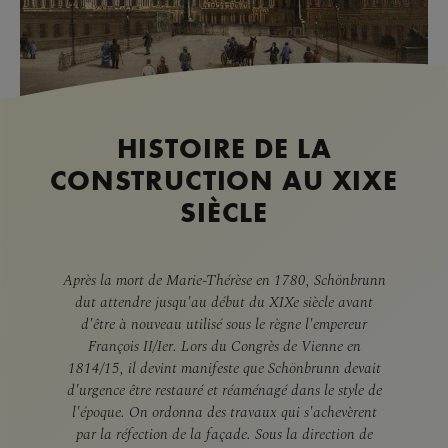
HISTOIRE DE LA
CONSTRUCTION AU XIXE
SIÈCLE
Après la mort de Marie-Thérèse en 1780, Schönbrunn
dut attendre jusqu'au début du XIXe siècle avant
d'être à nouveau utilisé sous le règne l'empereur
François II/Ier. Lors du Congrès de Vienne en
1814/15, il devint manifeste que Schönbrunn devait
d'urgence être restauré et réaménagé dans le style de
l'époque. On ordonna des travaux qui s'achevèrent
par la réfection de la façade. Sous la direction de