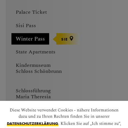
Palace Ticket
Sisi Pass
Winter Pass
SIE
State Apartments
Kindermuseum
Schloss Schönbrunn
Schlossführung
Maria Theresia
Exklusivgärten
Diese Website verwendet Cookies - nähere Informationen
Schönbrunn
dazu und zu Ihren Rechten finden Sie in unserer
. Klicken Sie auf „Ich stimme zu“,
DATENSCHUTZERKLÄRUNG