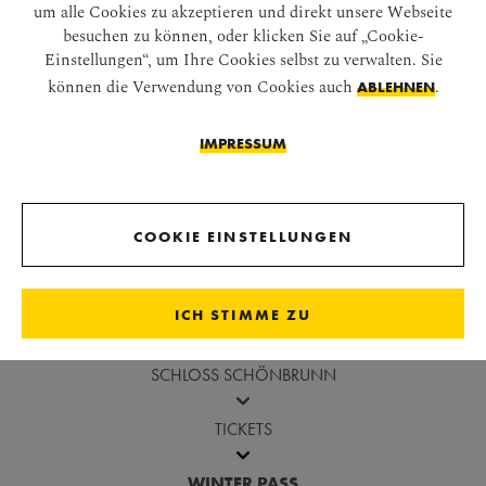
Classic Pass
um alle Cookies zu akzeptieren und direkt unsere Webseite
besuchen zu können, oder klicken Sie auf „Cookie-
Classic Pass Plus
Einstellungen“, um Ihre Cookies selbst zu verwalten. Sie
können die Verwendung von Cookies auch
.
ABLEHNEN
Kombiticket
Kindermuseum +
IMPRESSUM
Irrgarten
Kombiticket
Kindermuseum +
COOKIE EINSTELLUNGEN
Irrgarten +
Tiergarten
ICH STIMME ZU
SCHLOSS SCHÖNBRUNN
TICKETS
WINTER PASS