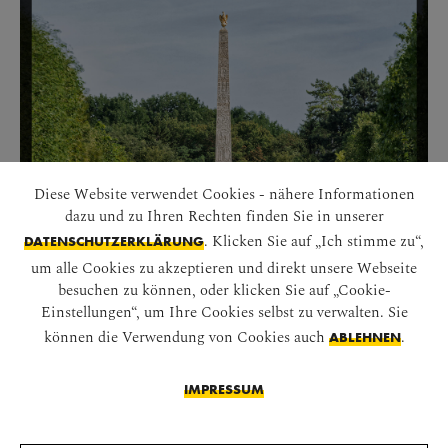
Diese Website verwendet Cookies - nähere Informationen
dazu und zu Ihren Rechten finden Sie in unserer
. Klicken Sie auf „Ich stimme zu“,
DATENSCHUTZERKLÄRUNG
um alle Cookies zu akzeptieren und direkt unsere Webseite
DER OBELISKBRUNNEN
besuchen zu können, oder klicken Sie auf „Cookie-
Der Obeliskbrunnen, am Fuße des Schönbrunner
Einstellungen“, um Ihre Cookies selbst zu verwalten. Sie
Berges gelegen, bildet den optischen Akzent am
können die Verwendung von Cookies auch
.
ABLEHNEN
Ende der östlichen Diagonalallee.
IMPRESSUM