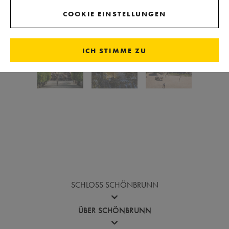
SLIDESHOW STARTEN
COOKIE EINSTELLUNGEN
ICH STIMME ZU
Vor die Bildergalerie springen
SCHLOSS SCHÖNBRUNN
ÜBER SCHÖNBRUNN