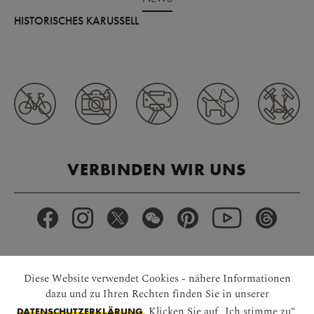
HISTORISCHES KARUSSELL
VERBINDEN WIR UNS
Diese Website verwendet Cookies - nähere Informationen
APP HERUNTERLADEN
dazu und zu Ihren Rechten finden Sie in unserer
. Klicken Sie auf „Ich stimme zu“,
DATENSCHUTZERKLÄRUNG