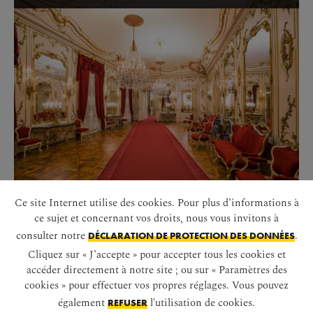
Ce site Internet utilise des cookies. Pour plus d’informations à
ce sujet et concernant vos droits, nous vous invitons à
consulter notre
.
DÉCLARATION DE PROTECTION DES DONNÉES
DÉMARRER LE DIAPORAMA
Cliquez sur « J’accepte » pour accepter tous les cookies et
accéder directement à notre site ; ou sur « Paramètres des
cookies » pour effectuer vos propres réglages. Vous pouvez
également
l'utilisation de cookies.
REFUSER