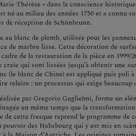
arie-Thérèse » dans la conscience historique
st né au milieu des années 1750 et a connu s
es de réception de Schönbrunn.
e au blanc de plomb, utilisée pour les panne
ce de marbre lisse. Cette décoration de surfa
 cadre de la restauration de la pièce en 1999/
 craie qui sont lissées jusqu’à obtenir une s
c (le blanc de Chine) est appliqué puis poli à 
aire reluire : un processus qui exige beaucoup 
réalisée par Gregorio Guglielmi, forme un élé
ménagée en même temps que la transformation
e de cette fresque reprend le programme de c
 au pouvoir des Habsbourg qui y est mis en sc
ir à la Maison d’Autriche. Les origines romai