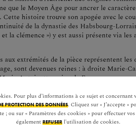
e que le Moyen Âge pour ancrer le caractère 
 Cette histoire trouve son apogée avec le cou
ontinuité de la dynastie des Habsbourg-Lorrai
 et la clémence ») y est aussi présente via les a
 aux extrémités de la pièce représentent les 
iage, sont devenues reines : à droite Marie-Ca
 Marie-Antoinette, reine de France.
okies. Pour plus d’informations à ce sujet et concernant 
. Cliquez sur « J’accepte » p
DE PROTECTION DES DONNÉES
te ; ou sur « Paramètres des cookies » pour effectuer vo
également
l'utilisation de cookies.
REFUSER