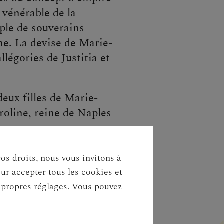
vénérable de la
ple de souverains
ne. La devise de Marie-
llégories de Justitia et
deux filles de Marie-
roline, reine de Naples
vos droits, nous vous invitons à
our accepter tous les cookies et
s propres réglages. Vous pouvez