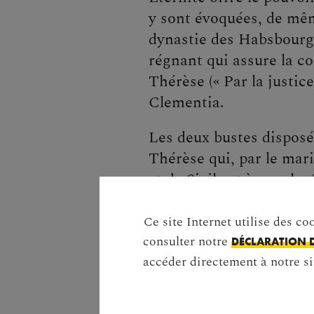
y sont évoquées, de mêm
dynastie des Habsbourg.
régnant qui assure la c
Thérèse (« Par la justice
Clementia.
Les deux bustes disposés
Thérèse qui, par le mar
et de Sicile et à gauche
Ce site Internet utilise des co
consulter notre
DÉCLARATION 
Passer la galerie d'images
accéder directement à notre si