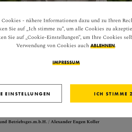
Cookies - nähere Informationen dazu und zu Ihren Rech
cken Sie auf „Ich stimme zu“, um alle Cookies zu akzepti
en Sie auf „Cookie-Einstellungen“, um Ihre Cookies selb
Verwendung von Cookies auch
.
ABLEHNEN
IMPRESSUM
E EINSTELLUNGEN
ICH STIMME 
H ENTWURF VON WILHELM BEYER, 1779. STERZINGER MA
nd Betriebsges.m.b.H. / Alexander Eugen Koller