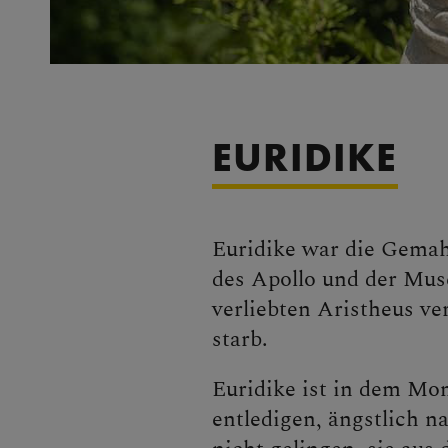
EURIDIKE
Euridike war die Gemah
des Apollo und der Mus
verliebten Aristheus ver
starb.
Euridike ist in dem Mom
entledigen, ängstlich n
nicht gelingen, sie aus 