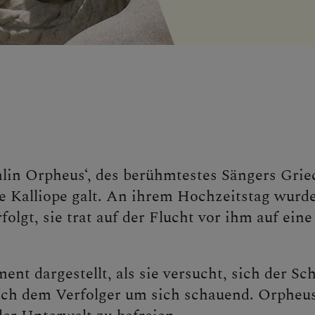
lin Orpheus‘, des berühmtestes Sängers Griec
e Kalliope galt. An ihrem Hochzeitstag wurd
folgt, sie trat auf der Flucht vor ihm auf ein
ent dargestellt, als sie versucht, sich der Sc
ach dem Verfolger um sich schauend. Orpheus 
der Unterwelt zu befreien.