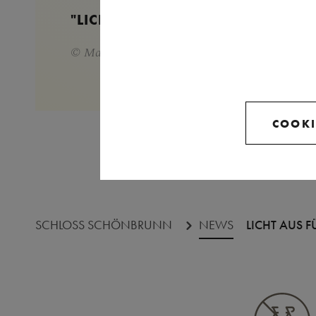
"LICHT AUS" IN SCHÖNBRUNN
© Martin Rapold
COOKI
SCHLOSS SCHÖNBRUNN
NEWS
LICHT AUS F