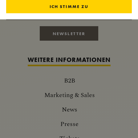
ICH STIMME ZU
IMPERIALE NEUIGKEITEN
NEWSLETTER
WEITERE INFORMATIONEN
B2B
Marketing & Sales
News
Presse