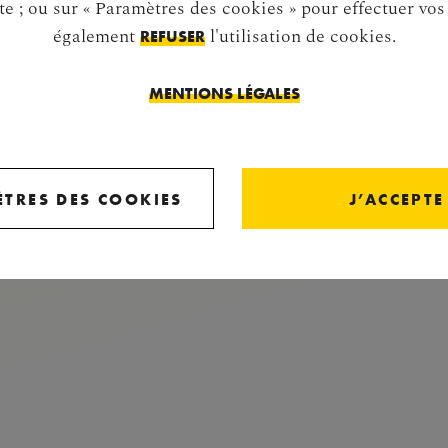
te ; ou sur « Paramètres des cookies » pour effectuer vo
également
l'utilisation de cookies.
REFUSER
MENTIONS LÉGALES
LE CHÂTEAU DE SCHÖNBRUNN
Schönbrunner Schloßstraße 47
TRES DES COOKIES
J’ACCEPTE
1130 Vienne
+43 1 811 13-0
info[at]schoenbrunn.at