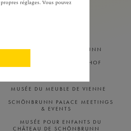
s propres réglages. Vous pouvez
NOS SITES WEB
CHÂTEAU DE SCHÖNBRUNN
DOMAINE DE SCHLOSS HOF
MUSÉE SISI
MUSÉE DU MEUBLE DE VIENNE
SCHÖNBRUNN PALACE MEETINGS
& EVENTS
MUSÉE POUR ENFANTS DU
CHÂTEAU DE SCHÖNBRUNN