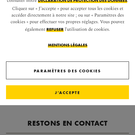
DÉCLARATION DE PROTECTION DES DONNÉES
Cliquez sur « J’accepte » pour accepter tous les cookies et
LE CHÂTEAU DE SCHÖNBRUNN
accéder directement à notre site ; ou sur « Paramètres des
cookies » pour effectuer vos propres réglages. Vous pouvez
SUR SCHÖNBRUNN
également
l'utilisation de cookies.
REFUSER
LE CHÂTEAU
MENTIONS LÉGALES
VISITE
PARAMÈTRES DES COOKIES
J’ACCEPTE
RESTONS EN CONTACT