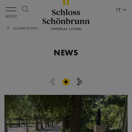
Vai al contenuto principale
IT
MENÙ
SCOPRI TUTTO
NEWS
Salta il carosello delle notizie