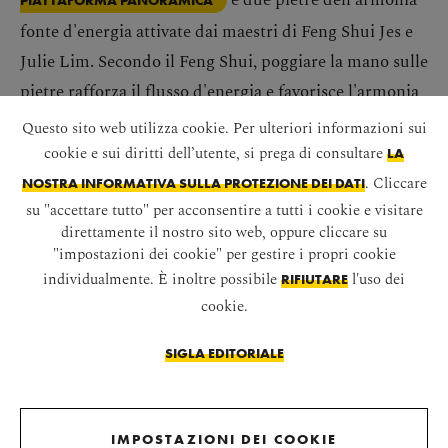
fonte d'energia attivate dai maestri di Feng Shui Jes e
Julie Lim. Secondo il Feng Shui, poggiare la mano sulle
pietre rafforza il flusso d'energia e favorisce l'armonia
interiore.
Questo sito web utilizza cookie. Per ulteriori informazioni sui
cookie e sui diritti dell’utente, si prega di consultare
LA
IL DEDALO
. Cliccare
NOSTRA INFORMATIVA SULLA PROTEZIONE DEI DATI
su "accettare tutto" per acconsentire a tutti i cookie e visitare
direttamente il nostro sito web, oppure cliccare su
Ricostruito secondi progetti storici, il Dedalo invita
"impostazioni dei cookie" per gestire i propri cookie
alla scoperta.
individualmente. È inoltre possibile
l'uso dei
RIFIUTARE
cookie.
Su una superficie complessiva di 2.700 m² ci sono
SIGLA EDITORIALE
TANTI GIOCHI DIVERTENTI DA PROVARE, PER GRANDI E
. Ad esempio si possono sentire al tatto le varie
PICCINI
forme di labirinto, o risolvere dei semplici compiti
IMPOSTAZIONI DEI COOKIE
saltando. ... In un caleidoscopio gigante ci si vedrà