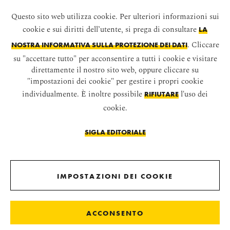
Questo sito web utilizza cookie. Per ulteriori informazioni sui
cookie e sui diritti dell’utente, si prega di consultare
LA
. Cliccare
NOSTRA INFORMATIVA SULLA PROTEZIONE DEI DATI
su "accettare tutto" per acconsentire a tutti i cookie e visitare
direttamente il nostro sito web, oppure cliccare su
"impostazioni dei cookie" per gestire i propri cookie
individualmente. È inoltre possibile
l'uso dei
RIFIUTARE
Torna prima della galleria di immagini
cookie.
SIGLA EDITORIALE
CASTELLO DI SCHÖNBRUNN
NEWS
IMPOSTAZIONI DEI COOKIE
IL CASTELLO DI SCHÖNBRUNN DIVENTA UN MODELLO
LEGO®!
ACCONSENTO