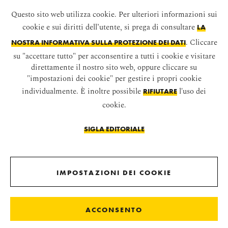
Questo sito web utilizza cookie. Per ulteriori informazioni sui
Sisi Pass
cookie e sui diritti dell’utente, si prega di consultare
LA
Winter Pass
. Cliccare
NOSTRA INFORMATIVA SULLA PROTEZIONE DEI DATI
su "accettare tutto" per acconsentire a tutti i cookie e visitare
State Apartments
direttamente il nostro sito web, oppure cliccare su
"impostazioni dei cookie" per gestire i propri cookie
Museo per i bambini
individualmente. È inoltre possibile
l'uso dei
RIFIUTARE
cookie.
Visita guidata
SIGLA EDITORIALE
LEI
Maria Teresa
Giardini esclusivi di
Schönbrunn
IMPOSTAZIONI DEI COOKIE
Classic Pass
ACCONSENTO
Classic Pass Plus