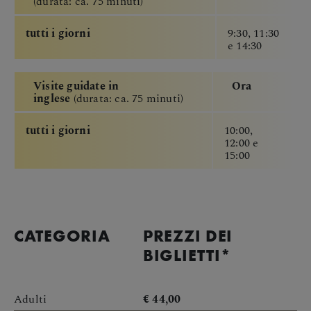
(durata: ca. 75 minuti)
tutti i giorni
9:30, 11:30
e 14:30
Visite guidate in
Ora
inglese
(durata: ca. 75 minuti)
tutti i giorni
10:00,
12:00 e
15:00
CATEGORIA
PREZZI
DEI
BIGLIETTI
*
Adulti
€ 44,00