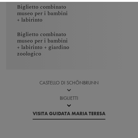
Biglietto combinato
museo per i bambini
+ labirinto
Biglietto combinato
museo per i bambini
+ labirinto + giardino
zoologico
CASTELLO DI SCHÖNBRUNN
BIGLIETTI
VISITA GUIDATA MARIA TERESA