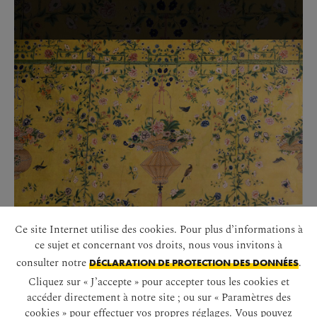
Ce site Internet utilise des cookies. Pour plus d’informations à
ce sujet et concernant vos droits, nous vous invitons à
SALON BLEU CHINOIS
consulter notre
.
DÉCLARATION DE PROTECTION DES DONNÉES
Cliquez sur « J’accepte » pour accepter tous les cookies et
DÉMARRER LE DIAPORAMA
accéder directement à notre site ; ou sur « Paramètres des
cookies » pour effectuer vos propres réglages. Vous pouvez