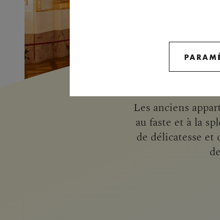
PARAMÈ
Les anciens appart
au faste et à la 
de délicatesse et 
de