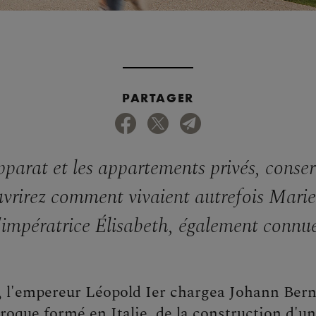
PARTAGER
pparat et les appartements privés, conse
uvrirez comment vivaient autrefois Mari
'impératrice Élisabeth, également connue
e, l'empereur Léopold Ier chargea Johann Ber
roque formé en Italie, de la construction d'un