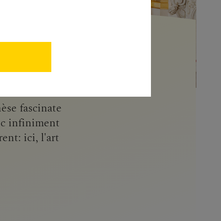
èse fascinate
ec infiniment
nt: ici, l'art