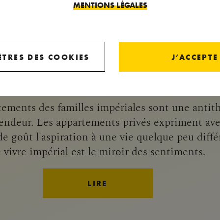
MENTIONS LÉGALES
TRES DES COOKIES
J’ACCEPTE
VISITE
ements des familles impériales sont une antith
splendeur. Les appartements privés expriment av
de goût l'aspiration à une vie quelque peu différe
 vivre impérial est le miroir des sentiments.
LIRE