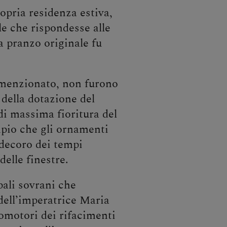
pria residenza estiva,
le che rispondesse alle
a pranzo originale fu
à menzionato, non furono
 della dotazione del
i massima fioritura del
mpio che gli ornamenti
l decoro dei tempi
delle finestre.
pali sovrani che
i dell’imperatrice Maria
romotori dei rifacimenti