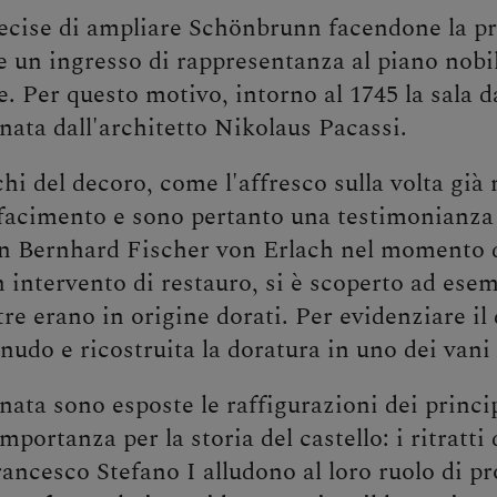
cise di ampliare Schönbrunn facendone la pro
e un ingresso di rappresentanza al piano nobi
. Per questo motivo, intorno al 1745 la sala d
nata dall'architetto Nikolaus Pacassi.
chi del decoro, come l'affresco sulla volta gi
rifacimento e sono pertanto una testimonianza
nn Bernhard Fischer von Erlach nel momento d
n intervento di restauro, si è scoperto ad ese
stre erano in origine dorati. Per evidenziare i
nudo e ricostruita la doratura in uno dei vani 
nata sono esposte le raffigurazioni dei princi
mportanza per la storia del castello: i ritratt
ancesco Stefano I alludono al loro ruolo di p