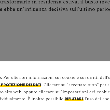
 trasformarlo in residenza estiva, il busto inv
 ebbe un'influenza decisiva sull'ultimo peri
 Per ulteriori informazioni sui cookie e sui diritti dell’
. Cliccare su "accettare tutto" per 
PROTEZIONE DEI DATI
tro sito web, oppure cliccare su "impostazioni dei cookie
ividualmente. È inoltre possibile
l'uso dei coo
RIFIUTARE