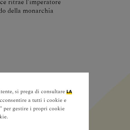
ece ritrae l'imperatore
odo della monarchia
utente, si prega di consultare
LA
acconsentire a tutti i cookie e
" per gestire i propri cookie
kie.