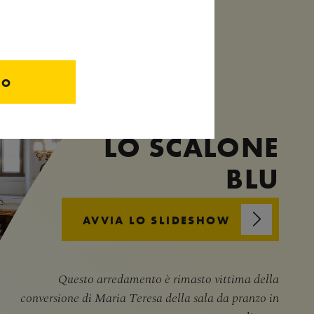
TO
LO SCALONE
BLU
AVVIA LO SLIDESHOW
Questo arredamento è rimasto vittima della
conversione di Maria Teresa della sala da pranzo in