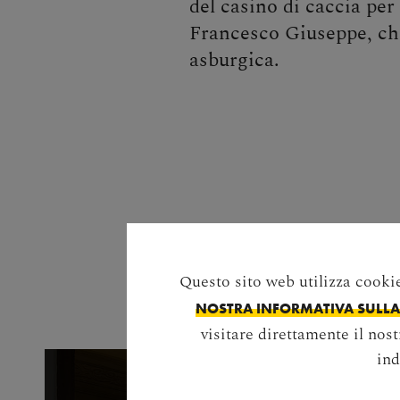
del casino di caccia per
Francesco Giuseppe, che
asburgica.
Salta la galleria di immagini
Questo sito web utilizza cookie.
NOSTRA INFORMATIVA SULLA 
visitare direttamente il nos
ind