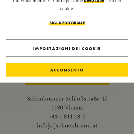
individualmente. È inoltre possibile
l'uso dei
RIFIUTARE
Stampa
cookie.
Biglietti
SIGLA EDITORIALE
Fruizione sostenibile del patrimonio
culturale (dell'umanita)
IMPOSTAZIONI DEI COOKIE
Senza Barriere Architettoniche
ACCONSENTO
CASTELLO DI SCHÖNBRUNN
Schönbrunner Schloßstraße 47
1130 Vienna
+43 1 811 13-0
info[at]schoenbrunn.at